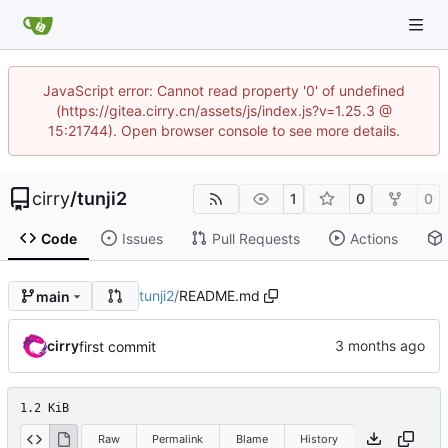
JavaScript error: Cannot read property '0' of undefined
(https://gitea.cirry.cn/assets/js/index.js?v=1.25.3 @
15:21744). Open browser console to see more details.
cirry
/
tunji2
1
0
0
Code
Issues
Pull Requests
Actions
tunji2
/
README.md
main
cirry
first commit
1.2 KiB
Raw
Permalink
Blame
History